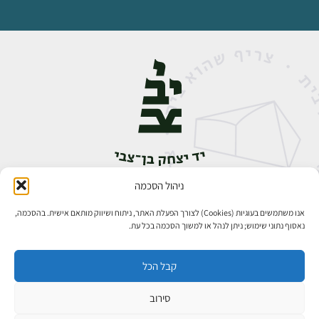
ניהול הסכמה
אבן גבירול 14, רחביה, ירושלים
טלפון:
02-5398888
אנו משתמשים בעוגיות (Cookies) לצורך הפעלת האתר, ניתוח ושיווק מותאם אישית. בהסכמה,
נאסוף נתוני שימוש; ניתן לנהל או למשוך הסכמה בכל עת.
קבל הכל
סירוב
כל הזכויות שמורות ליד יצחק בן־צבי ירושלים ©