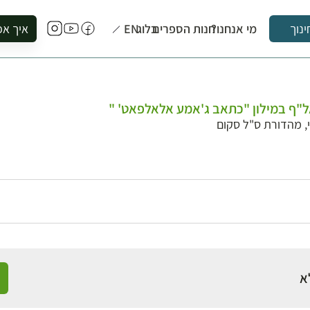
מי אנחנו?
חנות הספרים
בלוג
EN
איך אפ
ינוך
להזמין סי
להירשם ל
להירשם ל
"ף במילון "כתאב ג'אמע אלאלפאט' "
לקנות ספ
, מהדורת ס"ל סקום
לבקר בספ
לתאם ביק
א