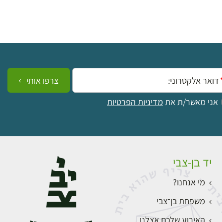
ייל:
צרפו אותי
אני מאשר/ת את
מדיניות הפרטיות
יד בן-צבי
מי אנחנו?
משפחת בן־צבי
האירוע שלכם אצלנו