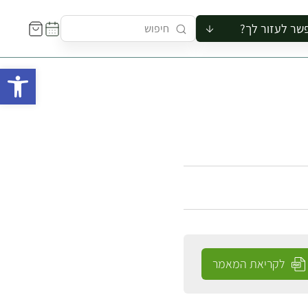
שר לעזור לך?
ור לקבוצה
פתח 
סיור
קורס
ר
רייה
ור בצריף
לקריאת המאמר