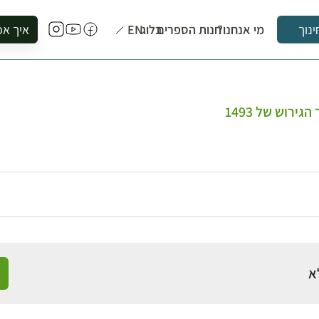
מי אנחנו?
חנות הספרים
בלוג
EN
איך אפ
ינוך
להזמין סי
להירשם ל
להירשם ל
ירוש של 1493
לקנות ספ
לבקר בספ
לתאם ביק
א