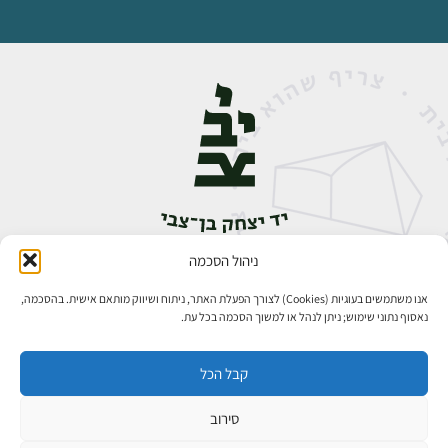
ניהול הסכמה
אבן גבירול 14, רחביה, ירושלים
טלפון:
02-5398888
אנו משתמשים בעוגיות (Cookies) לצורך הפעלת האתר, ניתוח ושיווק מותאם אישית. בהסכמה,
נאסוף נתוני שימוש; ניתן לנהל או למשוך הסכמה בכל עת.
קבל הכל
סירוב
כל הזכויות שמורות ליד יצחק בן־צבי ירושלים ©