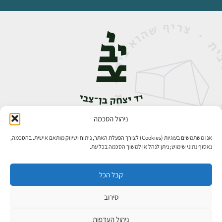
ניהול הסכמה
אבן גבירול 14, רחביה, ירושלים
טלפון:
02-5398888
אנו משתמשים בעוגיות (Cookies) לצורך הפעלת האתר, ניתוח ושיווק מותאם אישית. בהסכמה,
נאסוף נתוני שימוש; ניתן לנהל או למשוך הסכמה בכל עת.
קבל הכל
סירוב
כל הזכויות שמורות ליד יצחק בן־צבי ירושלים ©
פיתוח אתרים
ניהול העדפות