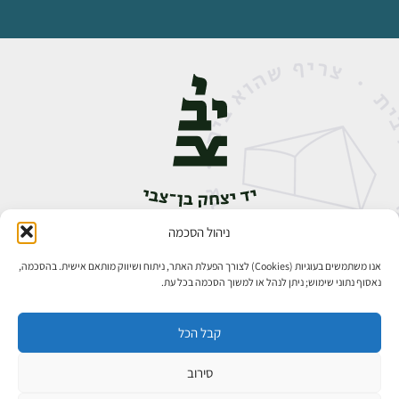
ניהול הסכמה
אבן גבירול 14, רחביה, ירושלים
טלפון:
02-5398888
אנו משתמשים בעוגיות (Cookies) לצורך הפעלת האתר, ניתוח ושיווק מותאם אישית. בהסכמה,
נאסוף נתוני שימוש; ניתן לנהל או למשוך הסכמה בכל עת.
קבל הכל
סירוב
כל הזכויות שמורות ליד יצחק בן־צבי ירושלים ©