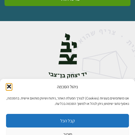
ניהול הסכמה
אבן גבירול 14, רחביה, ירושלים
טלפון:
02-5398888
אנו משתמשים בעוגיות (Cookies) לצורך הפעלת האתר, ניתוח ושיווק מותאם אישית. בהסכמה,
נאסוף נתוני שימוש; ניתן לנהל או למשוך הסכמה בכל עת.
קבל הכל
סירוב