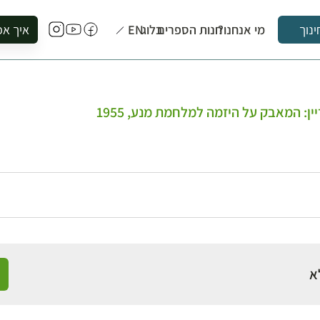
מי אנחנו?
חנות הספרים
בלוג
EN
איך אפ
ינוך
להזמין סי
להירשם ל
להירשם ל
דיין: המאבק על היזמה למלחמת מנע, 1955
לקנות ספ
לבקר בספ
לתאם ביק
א