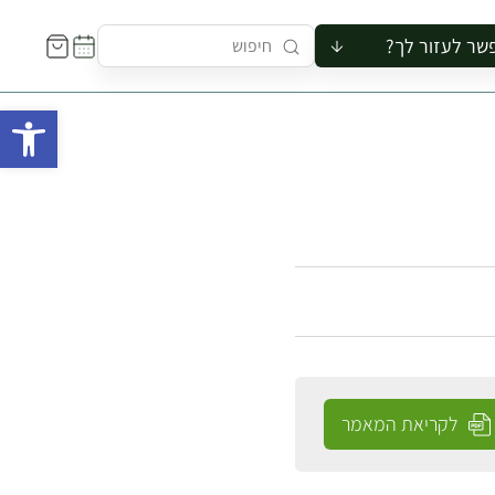
שר לעזור לך?
ור לקבוצה
פתח 
סיור
קורס
ר
רייה
ור בצריף
לקריאת המאמר