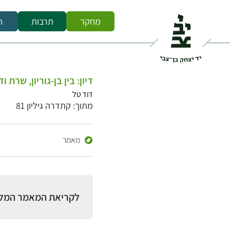
מחקר
תרבות
ח
דיון: בין בן-גוריון, שרת ו
דוד טל
מתוך: קתדרה גיליון 81
מאמר
לקריאת המאמר המל