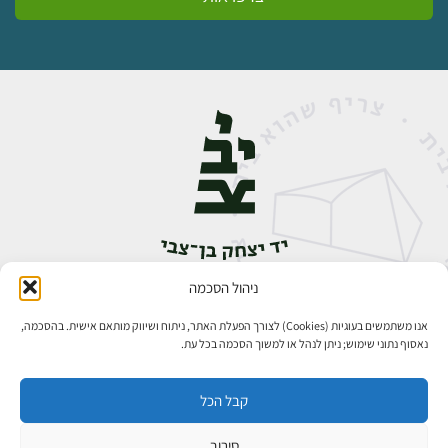
ניהול הסכמה
אבן גבירול 14, רחביה, ירושלים
טלפון:
02-5398888
אנו משתמשים בעוגיות (Cookies) לצורך הפעלת האתר, ניתוח ושיווק מותאם אישית. בהסכמה,
נאסוף נתוני שימוש; ניתן לנהל או למשוך הסכמה בכל עת.
קבל הכל
סירוב