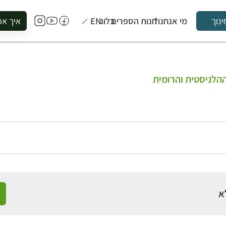
מי אנחנו?
חנות הספרים
בלוג
EN
איך אפ
ינוך
להזמין סי
להירשם ל
להירשם ל
ההלניסטית והרומית
לקנות ספ
לבקר בספ
לתאם ביק
א