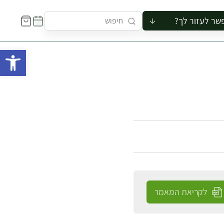
שר לעזור לך?
ור לקבוצה
פתח 
סיור
קורס
ר
רייה
ור בצריף
לקריאת המאמר