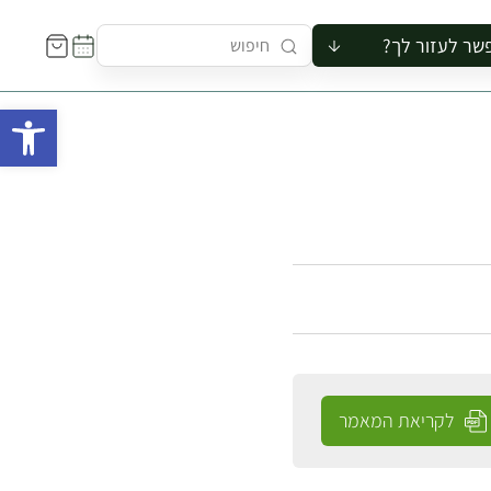
שר לעזור לך?
ור לקבוצה
פתח 
סיור
קורס
ר
רייה
ור בצריף
לקריאת המאמר