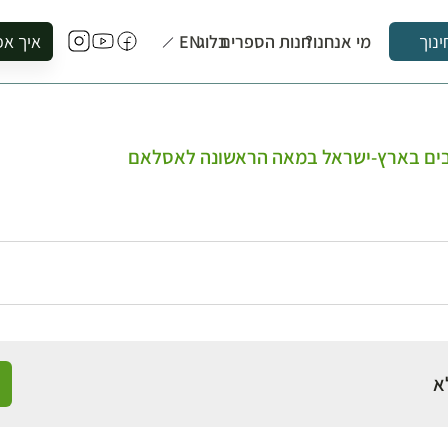
מי אנחנו?
חנות הספרים
בלוג
EN
איך אפ
ינוך
להזמין סי
להירשם ל
להירשם ל
רבים בארץ-ישראל במאה הראשונה לאסלאם
לקנות ספ
לבקר בספ
לתאם ביק
א