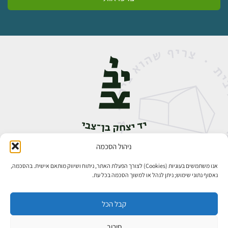
ניהול הסכמה
אבן גבירול 14, רחביה, ירושלים
טלפון:
02-5398888
אנו משתמשים בעוגיות (Cookies) לצורך הפעלת האתר, ניתוח ושיווק מותאם אישית. בהסכמה,
נאסוף נתוני שימוש; ניתן לנהל או למשוך הסכמה בכל עת.
קבל הכל
סירוב