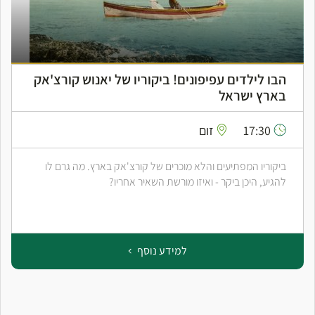
הבו לילדים עפיפונים! ביקוריו של יאנוש קורצ'אק
בארץ ישראל
17:30
זום
ביקוריו המפתיעים והלא מוכרים של קורצ'אק בארץ. מה גרם לו
להגיע, היכן ביקר - ואיזו מורשת השאיר אחריו?
למידע נוסף