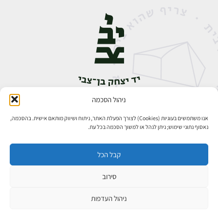
ניהול הסכמה
אבן גבירול 14, רחביה, ירושלים
טלפון:
02-5398888
אנו משתמשים בעוגיות (Cookies) לצורך הפעלת האתר, ניתוח ושיווק מותאם אישית. בהסכמה,
נאסוף נתוני שימוש; ניתן לנהל או למשוך הסכמה בכל עת.
קבל הכל
סירוב
כל הזכויות שמורות ליד יצחק בן־צבי ירושלים ©
פיתוח אתרים
ניהול העדפות