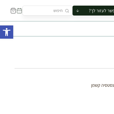
שר לעזור לך?
ור לקבוצה
פתח 
סיור
קורס
ר
רייה
ור בצריף
נסטסיה קשמן