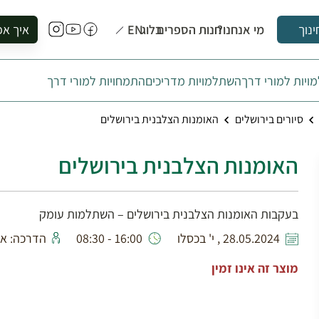
מי אנחנו?
חנות הספרים
בלוג
EN
איך אפ
ינוך
להזמין סי
יות למורי דרך
השתלמויות מדריכים
התמחויות למורי דרך
להירשם ל
להירשם ל
סיורים בירושלים
האומנות הצלבנית בירושלים
לקנות ספ
לבקר בספ
האומנות הצלבנית בירושלים
לתאם ביק
בעקבות האומנות הצלבנית בירושלים – השתלמות עומק
28.05.2024 , י' בכסלו
16:00 - 08:30
הדרכה: א
מוצר זה אינו זמין