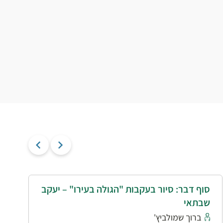
סוף דבר: סיור בעקבות "הגולה בעירו" – יעקב
י
שבתאי
א
ברוך שמולביץ'