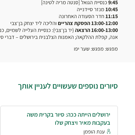
9:45
כנסיית הגואל [סנטה מריה לטינה]
10:45
מנזר סיידנייה
11:15
חדר הסעודה האחרונה
13:00-12:00
הפסקת צהריים
והליכה ליד יצחק בן־צבי
16:00-13:00
הרצאה
(יד בן־צבי): כנסיית העלייה לשמיים, כ
אנה, קפלת ההלקאה; האמנות הצלבנית בירושלים – דברי סיכ
מפגש: מפגש: שער יפו
סיורים נוספים שעשויים לעניין אותך
ירושלים הייתה ככה: סיור בקרית משה
בעקבות מאיר ויצחק שלו
ענת הופמן