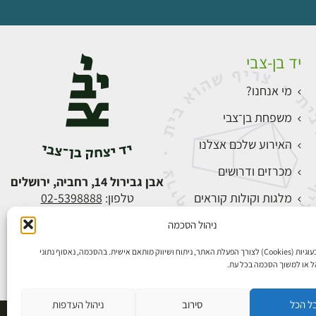
יד בן-צבי
מי אנחנו?
משפחת בן־צבי
האירוע שלכם אצלנו
מכרזים ודרושים
אבן גבירול 14, רחביה, ירושלים
מלגות וקולות קוראים
טלפון:
02-5398888
צור קשר
ניהול הסכמה
התחברות
אנו משתמשים בעוגיות (Cookies) לצורך הפעלת האתר, ניתוח ושיווק מותאם אישית. בהסכמה, נאסוף נתוני
הל או למשוך הסכמה בכל עת.
ל הכל
סירוב
ניהול העדפות