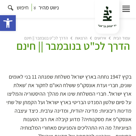
ניווט מהיר
חיפוש
פתח 
עמוד הבית
אירועים
הרצאות
הדרך לכ"ט בנובמבר || חינם
הדרך לכ"ט בנובמבר || חינם
בקיץ 1947 נחתה בארץ ישראל משלחת שמנתה 11 בני לאומים
שונים, חברי ועדת אונסקו"פ ששלח האו"ם לחקור את 'שאלת
ארץ ישראל'. חברי המשלחת שינו את מהלך ההיסטוריה והמליצו
על סיום שלטון המנדט הבריטי בארץ ישראל ועל הקמתן של שתי
מדינות ריבוניות: מדינה יהודית, ומדינה ערבית. כיצד עיצבה
אונסקו"פ את מסקנותיה? מדוע קיבלה את רוב הטענות
הציוניות? מה היו התהליכים והמניעים מאחורי המלצותיה