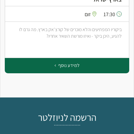
17:30
זום
ביקוריו המפתיעים והלא מוכרים של קורצ'אק בארץ. מה גרם לו
להגיע, היכן ביקר - ואיזו מורשת השאיר אחריו?
למידע נוסף
הרשמה לניוזלטר