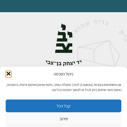
ניהול הסכמה
אבן גבירול 14, רחביה, ירושלים
טלפון:
02-5398888
אנו משתמשים בעוגיות (Cookies) לצורך הפעלת האתר, ניתוח ושיווק מותאם אישית. בהסכמה,
נאסוף נתוני שימוש; ניתן לנהל או למשוך הסכמה בכל עת.
קבל הכל
סירוב
כל הזכויות שמורות ליד יצחק בן־צבי ירושלים ©