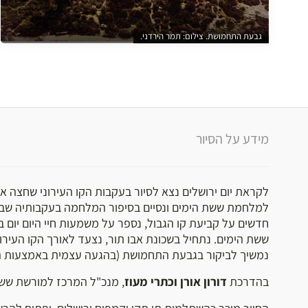
גבעת התחמושת. צילום: תמר הירדני.
מידע על הסיור
לקראת יום ירושלים נצא לסיור בעקבות הקו העירוני שחצה 
למלחמת ששת הימים ונסיים בסיפור המלחמה בעקבותיה שבה י
חדשים על קביעת קו הגבול, נספר על משמעות חיי היום יום ב
ששת הימים. נתחיל בשכונת אבו תור, נצעד לאורך הקו העירו
נמשיך לביקור בגבעת התחמושת (בהגעה עצמית באמצעות ה
בהדרכת
דורון אורן וכתרי מעוז
, מנכ"ל המרכז למורשת ששת