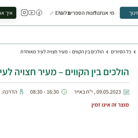
מי אנחנו?
חנות הספרים
בלוג
EN
איך אפ
ינוך
להזמין סי
להירשם ל
להירשם ל
כל הסיורים
הולכים בין הקווים – מעיר חצויה לעיר מאוחדת
לקנות ספ
לבקר בספ
הולכים בין הקווים – מעיר חצויה לע
לתאם ביק
09.05.2023 , י"ח באייר
16:30 - 08:30
הדרכה: דו
מוצר זה אינו זמין