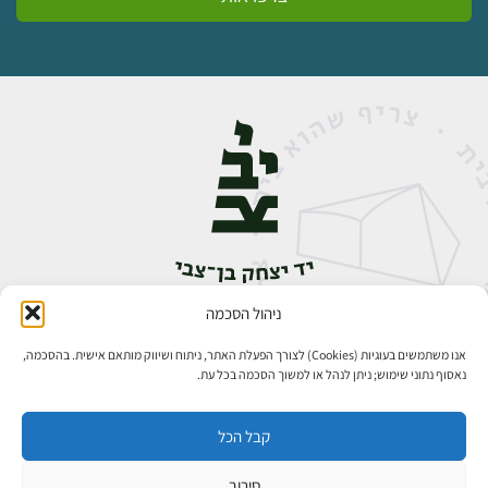
ניהול הסכמה
אבן גבירול 14, רחביה, ירושלים
טלפון:
02-5398888
אנו משתמשים בעוגיות (Cookies) לצורך הפעלת האתר, ניתוח ושיווק מותאם אישית. בהסכמה,
נאסוף נתוני שימוש; ניתן לנהל או למשוך הסכמה בכל עת.
קבל הכל
סירוב