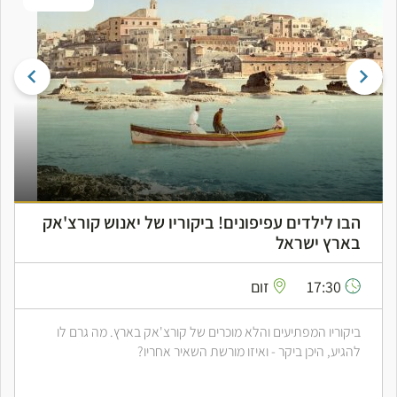
הבו לילדים עפיפונים! ביקוריו של יאנוש קורצ'אק
בארץ ישראל
17:30
זום
ביקוריו המפתיעים והלא מוכרים של קורצ'אק בארץ. מה גרם לו
להגיע, היכן ביקר - ואיזו מורשת השאיר אחריו?