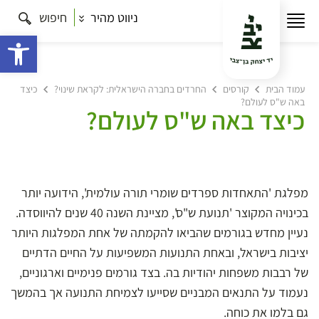
ניווט מהיר
חיפוש
פתח 
עמוד הבית
קורסים
החרדים בחברה הישראלית: לקראת שינוי?
כיצד
באה ש"ס לעולם?
כיצד באה ש"ס לעולם?
מפלגת 'התאחדות ספרדים שומרי תורה עולמית', הידועה יותר
בכינויה המקוצר 'תנועת ש"ס', מציינת השנה 40 שנים להיווסדה.
נעיין מחדש בגורמים שהביאו להקמתה של אחת המפלגות היותר
יציבות בישראל, ובאחת התנועות המשפיעות על החיים הדתיים
של רבבות משפחות יהודיות בה. בצד גורמים פנימיים וארגוניים,
נעמוד על התנאים המבניים שסייעו לצמיחת התנועה אך בהמשך
גם בלמו את כוחה.