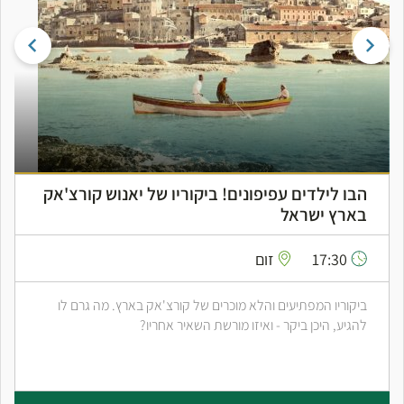
הבו לילדים עפיפונים! ביקוריו של יאנוש קורצ'אק
בארץ ישראל
17:30
זום
ביקוריו המפתיעים והלא מוכרים של קורצ'אק בארץ. מה גרם לו
להגיע, היכן ביקר - ואיזו מורשת השאיר אחריו?