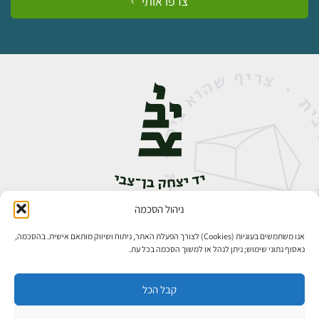
צרפו אותי
ניהול הסכמה
אבן גבירול 14, רחביה, ירושלים
טלפון:
02-5398888
אנו משתמשים בעוגיות (Cookies) לצורך הפעלת האתר, ניתוח ושיווק מותאם אישית. בהסכמה,
נאסוף נתוני שימוש; ניתן לנהל או למשוך הסכמה בכל עת.
קבל הכל