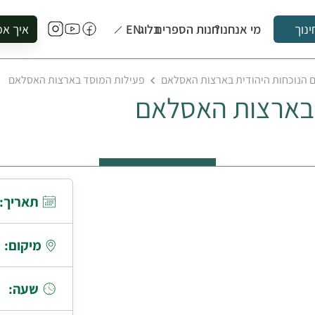
מי אנחנו?
חנות הספרים
בלוג
EN
איך אפ
ינוך
להזמין סי
ם הנוכחות היהודית בארצות האסלאם
פעילות המוסד בארצות האסלאם
להירשם ל
 בארצות האסלאם
להירשם ל
לקנות ספ
לבקר בספ
לתאם ביק
תאריך:
מיקום:
שעה: