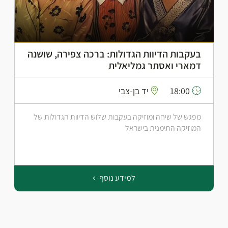
בעקבות הדיוות הגדולות: ברכה צפירה, שושנה
דמארי ואסתר גמליאלית
18:00
יד בן-צבי
מפגש של שיחה ומוזיקה בעקבות שלוש הדיוות הגדולות של
המוזיקה התימנית בישראל
למידע נוסף