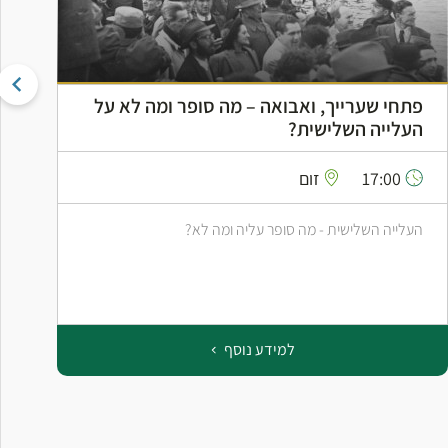
פתחי שערייך, ואבואה – מה סופר ומה לא על
ה
העלייה השלישית?
ה
17:00
זום
העלייה השלישית - מה סופר עליה ומה לא?
ס
ב
למידע נוסף