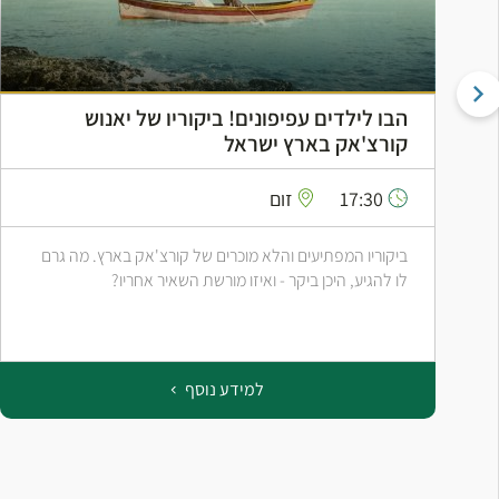
הבו לילדים עפיפונים! ביקוריו של יאנוש
קורצ'אק בארץ ישראל
17:30
זום
ביקוריו המפתיעים והלא מוכרים של קורצ'אק בארץ. מה גרם
לו להגיע, היכן ביקר - ואיזו מורשת השאיר אחריו?
למידע נוסף