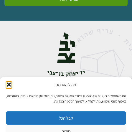
ניהול הסכמה
אבן גבירול 14, רחביה, ירושלים
טלפון:
02-5398888
אנו משתמשים בעוגיות (Cookies) לצורך הפעלת האתר, ניתוח ושיווק מותאם אישית. בהסכמה,
נאסוף נתוני שימוש; ניתן לנהל או למשוך הסכמה בכל עת.
קבל הכל
סירוב