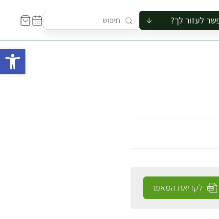
שר לעזור לך?
ור לקבוצה
פתח 
סיור
קורס
ר
רייה
ור בצריף
לקריאת המאמר