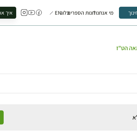
מי אנחנו?
חנות הספרים
בלוג
EN
איך אפ
ינוך
להזמין סי
להירשם ל
להירשם ל
אה הט"ז
לקנות ספ
לבקר בספ
לתאם ביק
א