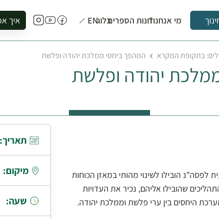
מי אנחנו?
חנות הספרים
בלוג
EN
איך אפ
ינוך
להזמין סי
לים: בתקופת המקרא
המהפך ביחסי ממלכת יהודה ופלשת
להירשם ל
מלכת יהודה ופלשת
להירשם ל
לקנות ספ
לבקר בספ
לתאם ביק
תאריך:
מיקום:
לפסה"נ הובילו לשינוי מהותי במאזן הכוחות
תהליכים שהובילו אליהם, נכיר את העדויות
שעה:
מערכת היחסים בין ערי פלשת וממלכת יהודה.