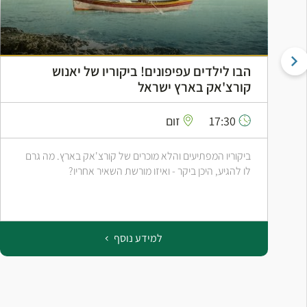
הבו לילדים עפיפונים! ביקוריו של יאנוש
קורצ'אק בארץ ישראל
17:30
זום
ביקוריו המפתיעים והלא מוכרים של קורצ'אק בארץ. מה גרם
לו להגיע, היכן ביקר - ואיזו מורשת השאיר אחריו?
למידע נוסף