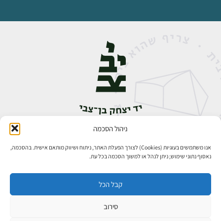
ניהול הסכמה
אבן גבירול 14, רחביה, ירושלים
טלפון:
02-5398888
אנו משתמשים בעוגיות (Cookies) לצורך הפעלת האתר, ניתוח ושיווק מותאם אישית. בהסכמה,
נאסוף נתוני שימוש; ניתן לנהל או למשוך הסכמה בכל עת.
קבל הכל
סירוב
כל הזכויות שמורות ליד יצחק בן־צבי ירושלים ©