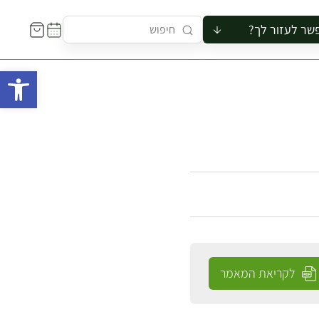
שר לעזור לך?
ור לקבוצה
פתח 
סיור
קורס
ר
רייה
ור בצריף
לקריאת המאמר