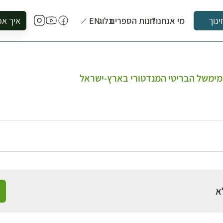
מי אנחנו?
חנות הספרים
בלוג
EN
איך אפ
ינוך
להזמין סי
להירשם ל
להירשם ל
מימשל הבריטי המנדטורי בארץ-ישראל
לקנות ספ
לבקר בספ
לתאם ביק
א