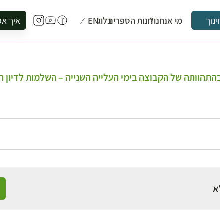
מי אנחנו?
חנות הספרים
בלוג
EN
איך אפ
ינוך
להזמין סי
להירשם ל
להירשם ל
בהתהוותה של הקבוצה בימי העלייה השנייה – השלמות לדיון ה
לקנות ספ
לבקר בספ
לתאם ביק
א