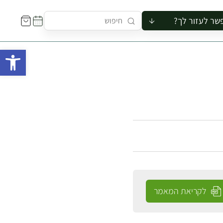
שר לעזור לך?
ור לקבוצה
פתח 
סיור
קורס
ר
רייה
ור בצריף
לקריאת המאמר