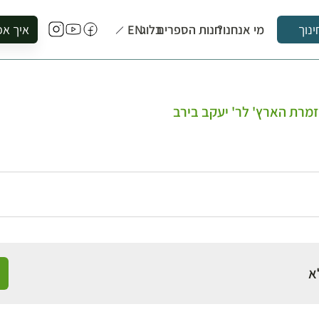
מי אנחנו?
חנות הספרים
בלוג
EN
איך אפ
ינוך
להזמין סי
להירשם ל
להירשם ל
זמרת הארץ' לר' יעקב בירב
לקנות ספ
לבקר בספ
לתאם ביק
א