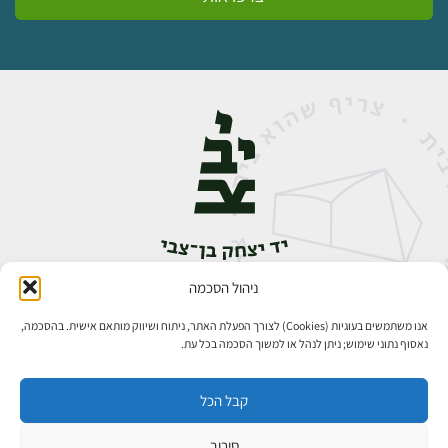
ניהול הסכמה
אבן גבירול 14, רחביה, ירושלים
טלפון:
02-5398888
אנו משתמשים בעוגיות (Cookies) לצורך הפעלת האתר, ניתוח ושיווק מותאם אישית. בהסכמה,
נאסוף נתוני שימוש; ניתן לנהל או למשוך הסכמה בכל עת.
קבל הכל
סירוב