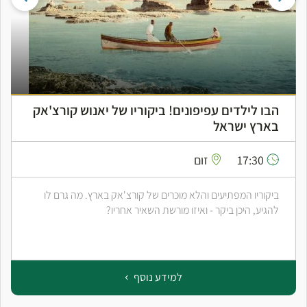
הבו לילדים עפיפונים! ביקוריו של יאנוש קורצ'אק
בארץ ישראל
17:30
זום
ביקוריו המפתיעים והלא מוכרים של קורצ'אק בארץ. מה גרם לו
להגיע, היכן ביקר - ואיזו מורשת השאיר אחריו?
למידע נוסף