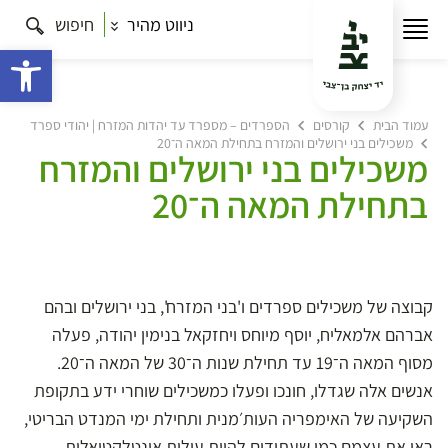
ניווט מהיר
חיפוש
פתח 
עמוד הבית
קורסים
הספרדים – מספרד עד יהדות המזרח | יהודי ספרד
משכילים בני ירושלים והמזרח בתחילת המאה ה־20
משכילים בני ירושלים והמזרח
בתחילת המאה ה־20
קבוצה של משכילים ספרדים ו'בני המזרח', בני ירושלים ובהם
אברהם אלמאליח, יוסף מיוחס ויחזקאל בנימין יהודה, פעלה
מסוף המאה ה־19 עד תחילת שנות ה־30 של המאה ה־20.
אנשים אלה שגדלו, חונכו ופעלו כמשכילים שוחרי ידע בתקופת
השקיעה של האימפריה העות׳מנית ותחילת ימי המנדט הבריטי,
ראו את עצמם כמי שעתידים להיות עילית אינטלקטואלית