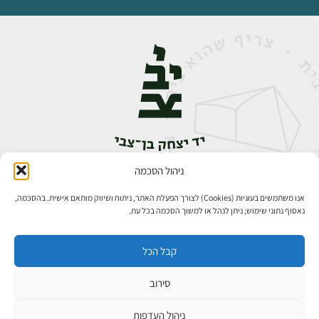
ניהול הסכמה
אבן גבירול 14, רחביה, ירושלים
טלפון:
02-5398888
אנו משתמשים בעוגיות (Cookies) לצורך הפעלת האתר, ניתוח ושיווק מותאם אישית. בהסכמה,
נאסוף נתוני שימוש; ניתן לנהל או למשוך הסכמה בכל עת.
קבל הכל
סירוב
כל הזכויות שמורות ליד יצחק בן־צבי ירושלים ©
פיתוח אתרים
ניהול העדפות