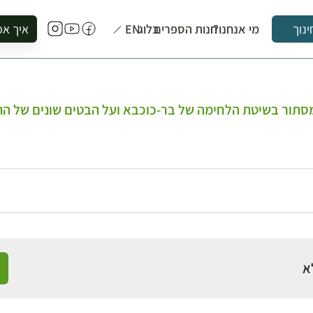
מי אנחנו?
חנות הספרים
בלוג
EN
איך אפ
ינוך
להזמין סי
להירשם ל
להירשם ל
מסתור בשיטת הלחימה של בר-כוכבא ועל הבטים שונים של הת
לקנות ספ
לבקר בספ
לתאם ביק
א