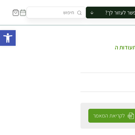
שר לעזור לך?
ור לקבוצה
פתח 
סיור
קורס
עודות ה
ר
רייה
ור בצריף
לקריאת המאמר