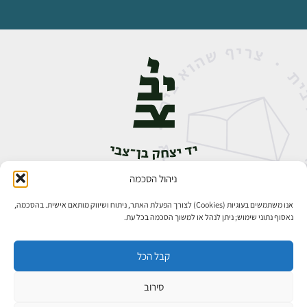
ניהול הסכמה
אבן גבירול 14, רחביה, ירושלים
טלפון:
02-5398888
אנו משתמשים בעוגיות (Cookies) לצורך הפעלת האתר, ניתוח ושיווק מותאם אישית. בהסכמה,
נאסוף נתוני שימוש; ניתן לנהל או למשוך הסכמה בכל עת.
קבל הכל
סירוב
כל הזכויות שמורות ליד יצחק בן־צבי ירושלים ©