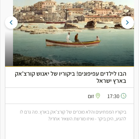
הבו לילדים עפיפונים! ביקוריו של יאנוש קורצ'אק
בארץ ישראל
17:30
זום
ביקוריו המפתיעים והלא מוכרים של קורצ'אק בארץ. מה גרם לו
להגיע, היכן ביקר - ואיזו מורשת השאיר אחריו?