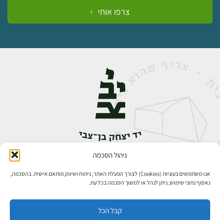
צרפו אותי
ניהול הסכמה
אבן גבירול 14, רחביה, ירושלים
טלפון:
02-5398888
אנו משתמשים בעוגיות (Cookies) לצורך הפעלת האתר, ניתוח ושיווק מותאם אישית. בהסכמה,
נאסוף נתוני שימוש; ניתן לנהל או למשוך הסכמה בכל עת.
קבל הכל