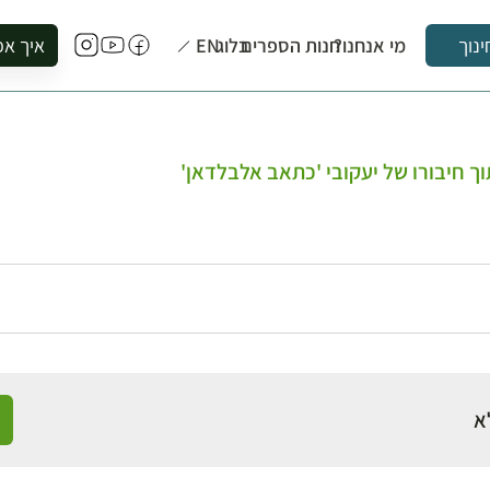
מי אנחנו?
חנות הספרים
בלוג
EN
איך אפ
ינוך
להזמין סי
להירשם ל
להירשם ל
 חיבורו של יעקובי 'כתאב אלבלדאן'
לקנות ספ
לבקר בספ
לתאם ביק
א