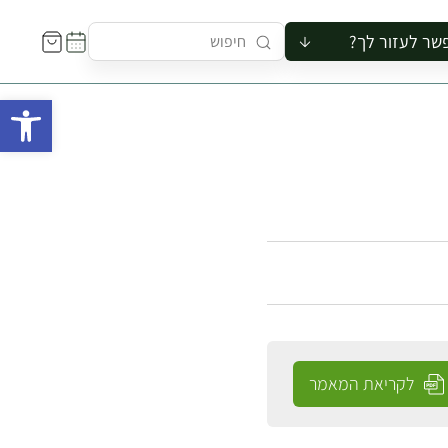
שר לעזור לך?
ור לקבוצה
פתח 
סיור
קורס
ר
רייה
ור בצריף
לקריאת המאמר