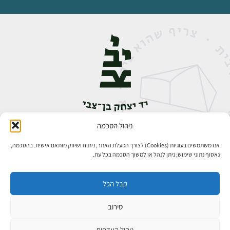
ניהול הסכמה
אבן גבירול 14, רחביה, ירושלים
טלפון:
02-5398888
אנו משתמשים בעוגיות (Cookies) לצורך הפעלת האתר, ניתוח ושיווק מותאם אישית. בהסכמה,
נאסוף נתוני שימוש; ניתן לנהל או למשוך הסכמה בכל עת.
קבל הכל
סירוב
כל הזכויות שמורות ליד יצחק בן־צבי ירושלים ©
פיתוח אתרים
ניהול העדפות