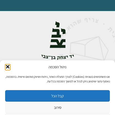
ניהול הסכמה
אבן גבירול 14, רחביה, ירושלים
טלפון:
02-5398888
אנו משתמשים בעוגיות (Cookies) לצורך הפעלת האתר, ניתוח ושיווק מותאם אישית. בהסכמה,
נאסוף נתוני שימוש; ניתן לנהל או למשוך הסכמה בכל עת.
קבל הכל
סירוב
כל הזכויות שמורות ליד יצחק בן־צבי ירושלים ©