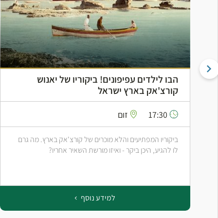
הבו לילדים עפיפונים! ביקוריו של יאנוש
קורצ'אק בארץ ישראל
17:30
זום
ביקוריו המפתיעים והלא מוכרים של קורצ'אק בארץ. מה גרם
לו להגיע, היכן ביקר - ואיזו מורשת השאיר אחריו?
למידע נוסף