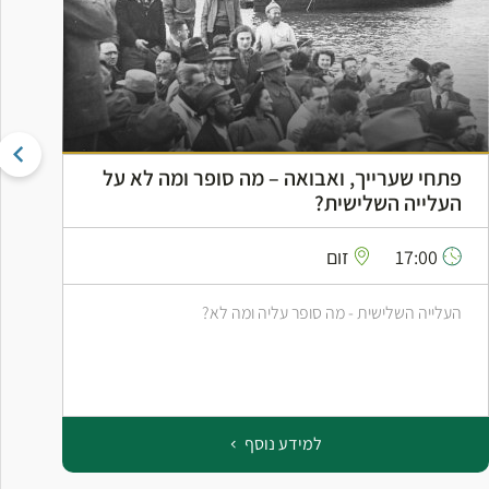
פתחי שערייך, ואבואה – מה סופר ומה לא על
ה
העלייה השלישית?
ה
17:00
זום
העלייה השלישית - מה סופר עליה ומה לא?
ס
ב
למידע נוסף