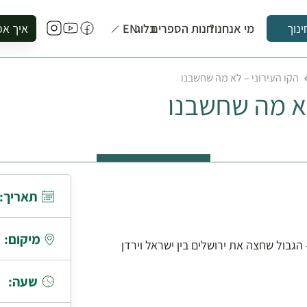
מי אנחנו?
חנות הספרים
בלוג
EN
איך אפ
ינוך
להזמין סי
הקו העירוני – לא מה שחשבנו
להירשם ל
לא מה שחשבנו
להירשם ל
לקנות ספ
לבקר בספ
לתאם ביק
תאריך:
מיקום:
הגבול שחצה את ירושלים בין ישראל וירדן
שעה: