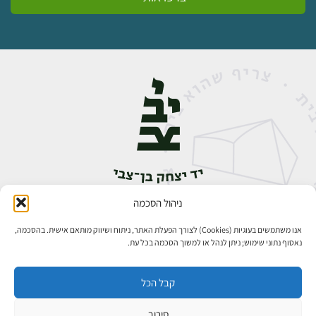
ניהול הסכמה
אבן גבירול 14, רחביה, ירושלים
טלפון:
02-5398888
אנו משתמשים בעוגיות (Cookies) לצורך הפעלת האתר, ניתוח ושיווק מותאם אישית. בהסכמה,
נאסוף נתוני שימוש; ניתן לנהל או למשוך הסכמה בכל עת.
קבל הכל
סירוב