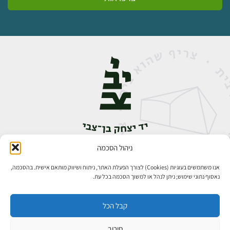
ניהול הסכמה
אבן גבירול 14, רחביה, ירושלים
טלפון:
02-5398888
אנו משתמשים בעוגיות (Cookies) לצורך הפעלת האתר, ניתוח ושיווק מותאם אישית. בהסכמה,
נאסוף נתוני שימוש; ניתן לנהל או למשוך הסכמה בכל עת.
קבל הכל
סירוב