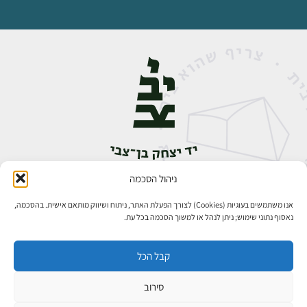
ניהול הסכמה
אבן גבירול 14, רחביה, ירושלים
טלפון:
02-5398888
אנו משתמשים בעוגיות (Cookies) לצורך הפעלת האתר, ניתוח ושיווק מותאם אישית. בהסכמה,
נאסוף נתוני שימוש; ניתן לנהל או למשוך הסכמה בכל עת.
קבל הכל
סירוב
כל הזכויות שמורות ליד יצחק בן־צבי ירושלים ©