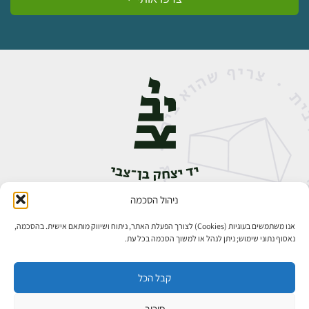
ניהול הסכמה
אבן גבירול 14, רחביה, ירושלים
טלפון:
02-5398888
אנו משתמשים בעוגיות (Cookies) לצורך הפעלת האתר, ניתוח ושיווק מותאם אישית. בהסכמה,
נאסוף נתוני שימוש; ניתן לנהל או למשוך הסכמה בכל עת.
קבל הכל
סירוב