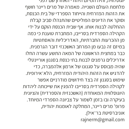
יוגוסלוויה, והיה המיזם היהודי האחרון שם לפני
מלחמת העולם השנייה. מאמרה של מרים ריינר חושף
את הזהות המזרחית והייחוד הספרדי של בית הכנסת,
וסוקר את הדיונים הפוליטיים שהתנהלו סביב קבלת
ההחלטה לבנות אותו. אף שבית הכנסת הוקם על ידי
הקהילה הספרדית בסרייבו, המחברת טוענת כי כמה
מן ההכרעות החברתיות, האדריכליות והאסתטיות
במיזם זה נבעו מן המרחב האשכנזי דובר הגרמנית.
כבר במחצית הראשונה של המאה התשע עשרה החלו
אדריכלים גרמנים לבנות בתי כנסת בסגנון אוריינטלי
שהיה מבוסס על סגנונו של ארמון אלהמברה, כדי
להדגיש את הזהות היהודית המזרחית, הלא־אירופית.
שימוש בסגנון זה בצד חידושים מודרניים אפשר
לקהילה הספרדית בסרייבו להפגין את שייכותה ליהדות
היוגוסלווית המאוחדת (האשכנזית והספרדית) והציונית
בעיקרה ובו בזמן לשמור על צביונה הספרדי המיוחד.
פרופ' מרים ריינר, המחלקה לאומנות יהודית,
אוניברסיטת בר־אילן.
rajnerm@gmail.com