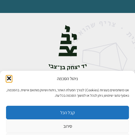
ניהול הסכמה
אבן גבירול 14, רחביה, ירושלים
טלפון:
02-5398888
אנו משתמשים בעוגיות (Cookies) לצורך הפעלת האתר, ניתוח ושיווק מותאם אישית. בהסכמה,
נאסוף נתוני שימוש; ניתן לנהל או למשוך הסכמה בכל עת.
קבל הכל
סירוב
כל הזכויות שמורות ליד יצחק בן־צבי ירושלים ©