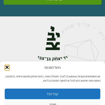
ניהול הסכמה
אבן גבירול 14, רחביה, ירושלים
טלפון:
02-5398888
אנו משתמשים בעוגיות (Cookies) לצורך הפעלת האתר, ניתוח ושיווק מותאם אישית. בהסכמה,
נאסוף נתוני שימוש; ניתן לנהל או למשוך הסכמה בכל עת.
קבל הכל
סירוב