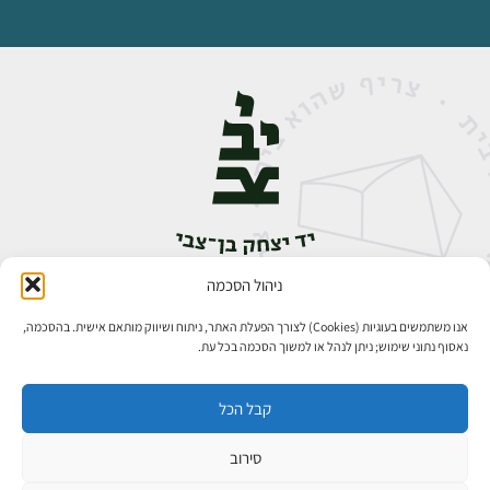
ניהול הסכמה
אבן גבירול 14, רחביה, ירושלים
טלפון:
02-5398888
אנו משתמשים בעוגיות (Cookies) לצורך הפעלת האתר, ניתוח ושיווק מותאם אישית. בהסכמה,
נאסוף נתוני שימוש; ניתן לנהל או למשוך הסכמה בכל עת.
קבל הכל
סירוב
כל הזכויות שמורות ליד יצחק בן־צבי ירושלים ©