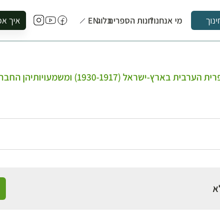
מי אנחנו?
חנות הספרים
בלוג
EN
איך אפ
ינוך
להזמין סי
להירשם ל
להירשם ל
ראל (1930-1917) ומשמעויותיהן החברתיות והפו
לקנות ספ
לבקר בספ
לתאם ביק
א