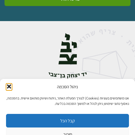
ניהול הסכמה
אבן גבירול 14, רחביה, ירושלים
טלפון:
02-5398888
אנו משתמשים בעוגיות (Cookies) לצורך הפעלת האתר, ניתוח ושיווק מותאם אישית. בהסכמה,
נאסוף נתוני שימוש; ניתן לנהל או למשוך הסכמה בכל עת.
קבל הכל
סירוב