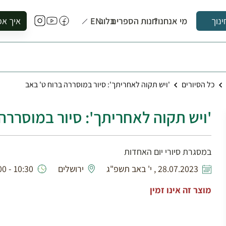
מי אנחנו?
חנות הספרים
בלוג
EN
איך אפ
ינוך
להזמין סי
להירשם ל
להירשם ל
כל הסיורים
'ויש תקוה לאחריתך': סיור במוסררה ברוח ט' באב
לקנות ספ
לבקר בספ
'ויש תקוה לאחריתך': סיור במוסררה
לתאם ביק
במסגרת סיורי יום האחדות
28.07.2023 , י' באב תשפ"ג
ירושלים
10:30 - 09:00
מוצר זה אינו זמין