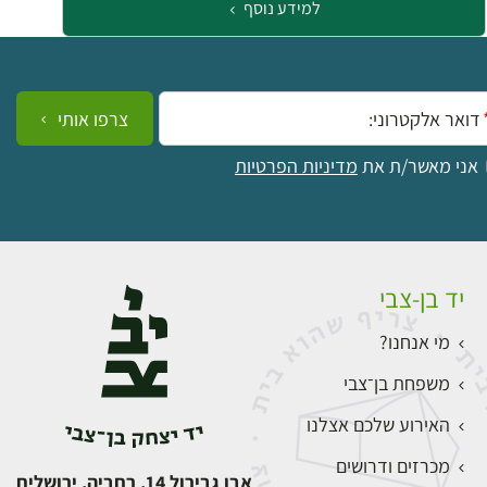
למידע נוסף
ייל:
צרפו אותי
אני מאשר/ת את
מדיניות הפרטיות
יד בן-צבי
מי אנחנו?
משפחת בן־צבי
האירוע שלכם אצלנו
מכרזים ודרושים
אבן גבירול 14, רחביה, ירושלים