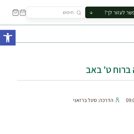
שר לעזור לך?
ור לקבוצה
פתח 
סיור
קורס
ר
רייה
 ברוח ט' באב
ור בצריף
הדרכה: סיגל ברזאני