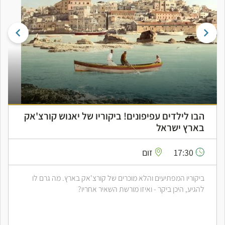
הבו לילדים עפיפונים! ביקוריו של יאנוש קורצ'אק
בארץ ישראל
17:30
זום
ביקוריו המפתיעים והלא מוכרים של קורצ'אק בארץ. מה גרם לו
להגיע, היכן ביקר - ואיזו מורשת השאיר אחריו?