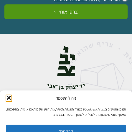
צרפו אותי
ניהול הסכמה
אבן גבירול 14, רחביה, ירושלים
טלפון:
02-5398888
אנו משתמשים בעוגיות (Cookies) לצורך הפעלת האתר, ניתוח ושיווק מותאם אישית. בהסכמה,
נאסוף נתוני שימוש; ניתן לנהל או למשוך הסכמה בכל עת.
קבל הכל