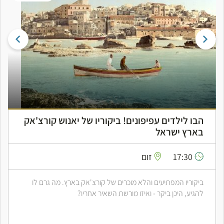
הבו לילדים עפיפונים! ביקוריו של יאנוש קורצ'אק
בארץ ישראל
17:30
זום
ביקוריו המפתיעים והלא מוכרים של קורצ'אק בארץ. מה גרם לו
להגיע, היכן ביקר - ואיזו מורשת השאיר אחריו?