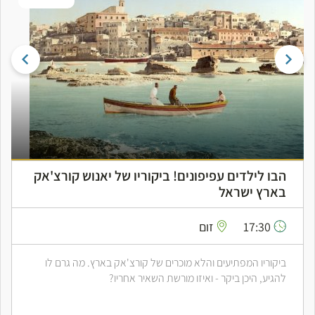
הבו לילדים עפיפונים! ביקוריו של יאנוש קורצ'אק
בארץ ישראל
17:30
זום
ביקוריו המפתיעים והלא מוכרים של קורצ'אק בארץ. מה גרם לו
להגיע, היכן ביקר - ואיזו מורשת השאיר אחריו?